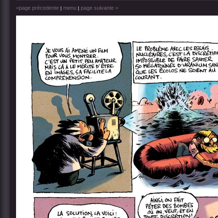
<page précedente
menu
page suivante >
|
|